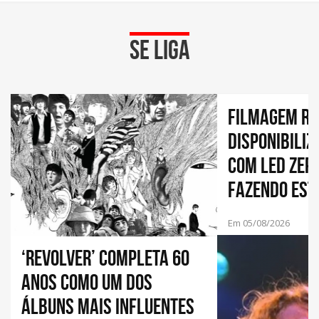
Se Liga
Filmagem ra
disponibiliz
com Led Zep
fazendo estr
de “Immigra
Em 05/08/2026
‘Revolver’ completa 60
anos como um dos
álbuns mais influentes