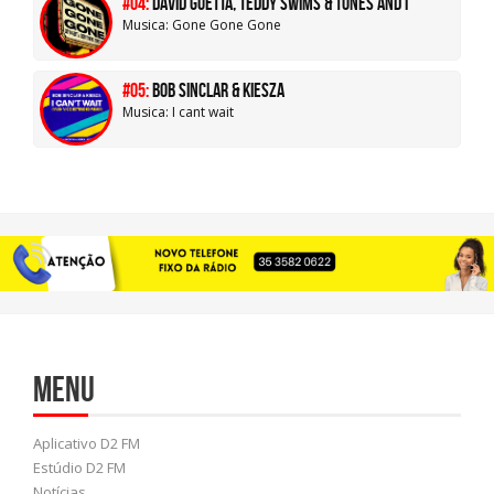
#04:
David Guetta, Teddy Swims & Tones And I
Musica: Gone Gone Gone
#05:
Bob sinclar & kiesza
Musica: I cant wait
Menu
Aplicativo D2 FM
Estúdio D2 FM
Notícias