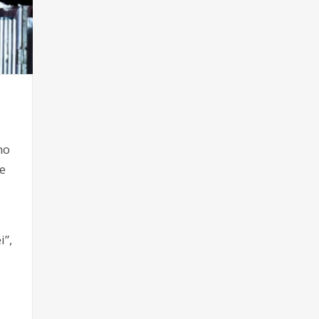
no
e
i”,