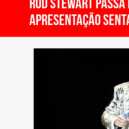
Rod Stewart passa m
apresentação sent