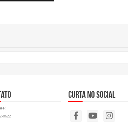
tato
Curta no social
ne:
82-0622