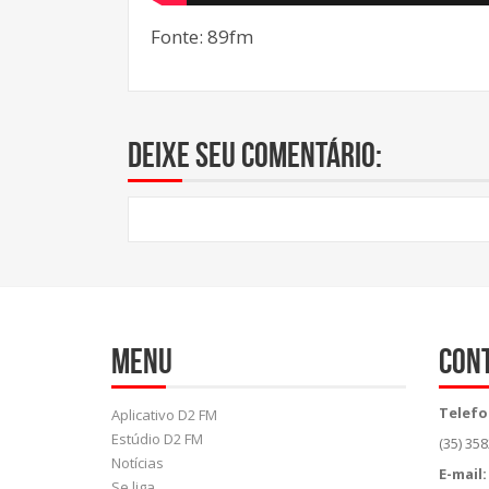
Fonte: 89fm
Deixe seu comentário:
Menu
Con
Telefo
Aplicativo D2 FM
Estúdio D2 FM
(35) 35
Notícias
E-mail:
Se liga