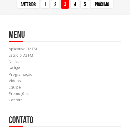
Anterior
1
2
3
4
5
Próximo
Menu
Aplicativo D2 FM
Estúdio D2 FM
Notícias
Se liga
Programação
Vídeos
Equipe
Promoções
Contato
Contato