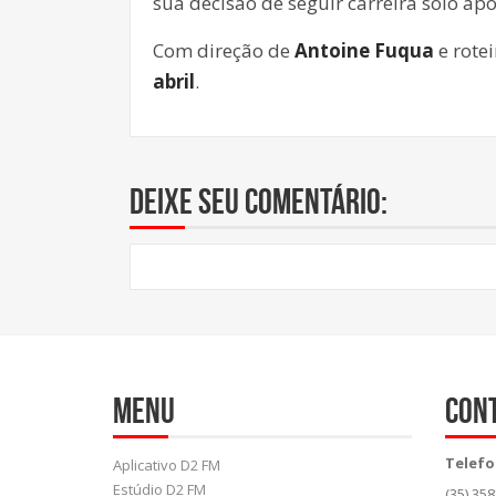
sua decisão de seguir carreira solo a
Com direção de
Antoine Fuqua
e rote
abril
.
Deixe seu comentário:
Menu
Con
Telefo
Aplicativo D2 FM
Estúdio D2 FM
(35) 35