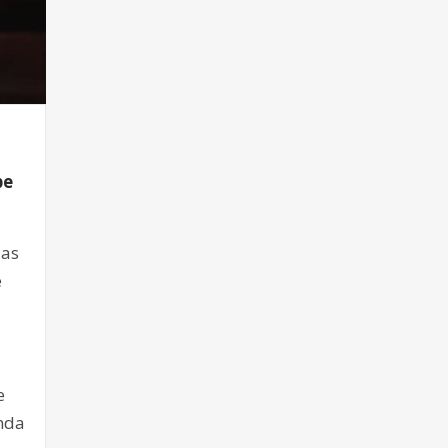
pe
das
e
e
nda