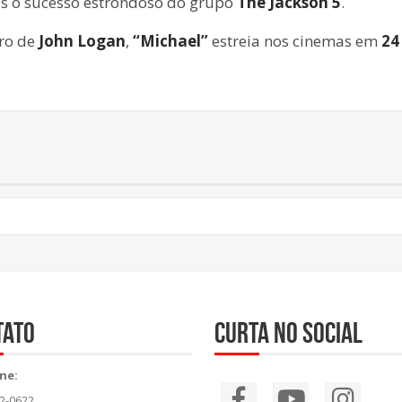
pós o sucesso estrondoso do grupo
The Jackson 5
.
iro de
John Logan
,
“Michael”
estreia nos cinemas em
24
tato
Curta no social
ne:
82-0622