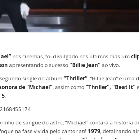
hael”
nos cinemas, foi divulgado nos últimos dias um
cli
kson
apresentando o sucesso
“Billie Jean”
ao vivo.
segundo single do álbum
“Thriller”
, “Billie Jean” é uma 
 sonora de “Michael”
, assim como
“Thriller”, “Beat It”
 5
.
002168455174
brinho de sangue do astro, “Michael” contará a história d
oque na fase vivida pelo cantor até
1979
, detalhando ai