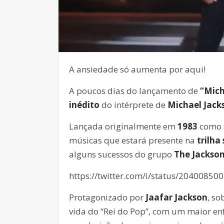
A ansiedade só aumenta por aqui!
A poucos dias do lançamento de
“Mic
inédito
do intérprete de
Michael Jac
Lançada originalmente em
1983
como 
músicas que estará presente na
trilha
alguns sucessos do grupo
The Jackson
https://twitter.com/i/status/2040085
Protagonizado por
Jaafar Jackson
, so
vida do “Rei do Pop”, com um maior enf