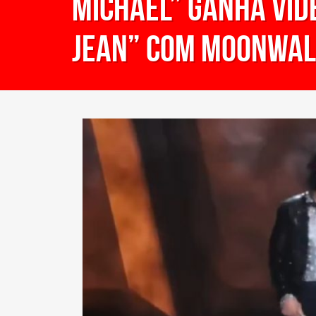
Michael” ganha víde
Jean” com moonwa