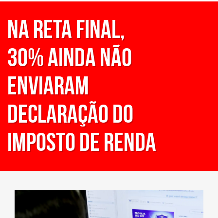
Na reta final,
30% ainda não
enviaram
declaração do
Imposto de Renda