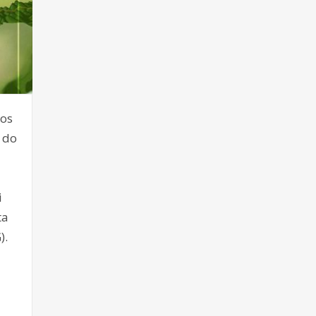
dos
 do
i
ta
).