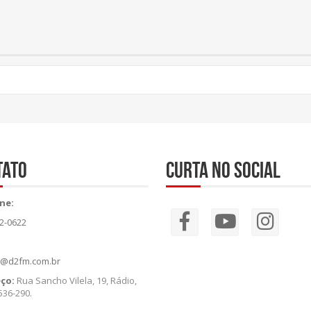
tato
Curta no social
ne:
82-0622
o@d2fm.com.br
eço:
Rua Sancho Vilela, 19, Rádio,
536-290.