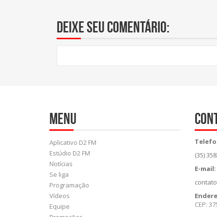
Deixe seu comentário:
Menu
Con
Telefo
Aplicativo D2 FM
Estúdio D2 FM
(35) 35
Notícias
E-mail:
Se liga
contat
Programação
Vídeos
Ender
CEP: 37
Equipe
Promoções